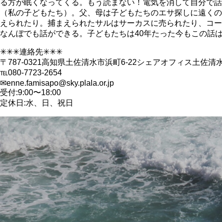
る方が眠くなってくる。もう読まない！電気を消して自分で
（私の子どもたち）。父、母は子どもたちのエサ探しに遠くの
えられたり。捕まえられたサルはサーカスに売られたり、コー
なんぼでも話ができる。子どもたちは40年たった今もこの話
✳︎✳︎✳︎連絡先✳︎✳︎✳︎
〒787-0321高知県土佐清水市浜町6-22シェアオフィス土佐清
℡080-7723-2654
✉︎enne.famisapo@sky.plala.or.jp
受付:9:00〜18:00
定休日:水、日、祝日