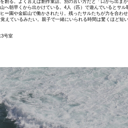
話を創る。よく言えば創作童話、別の言い方だと「口から出ま
山へ朝早くから出かけている。4人（匹）で遊んでいるとサル
ヒー園や金鉱山で働かされたり。残ったサルたちが力を合わせ
は覚えているみたい。親子で一緒にいられる時間は驚くほど短
水3号室