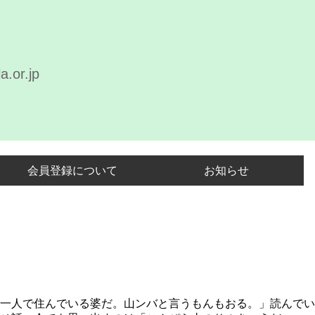
a.or.jp
会員登録について
お知らせ
一人で住んでいる婆だ。山ンバと言うもんもおる。」読んでい