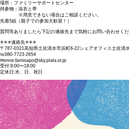
場所：ファミリーサポートセンター
持参物：浴衣と帯
※用意できない場合はご相談ください。
先着5組（親子での参加大歓迎！）
質問等ありましたら下記の連絡先まで気軽にお問い合わせくだ
✳︎✳︎✳︎連絡先✳︎✳︎✳︎
〒787-0321高知県土佐清水市浜町6-22シェアオフィス土佐清
℡080-7723-2654
✉︎enne.famisapo@sky.plala.or.jp
受付:9:00〜18:00
定休日:水、日、祝日